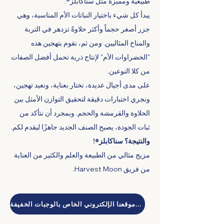
طبيعية ومميزة مثل سناكابلز®.
يبدأ كل شيء باختيار النباتات الأم المناسبة، وهي
جزر أصغر حجماً وأكثر حلاوةً تزدهر في التربة
والمناخ المثاليين. ومن ثم، نقوم بتهجين هذه
"الخضراوات الأم" لإنتاج ذرية تحمل أفضل الصفات
من كلا النوعين.
على مدى أجيال عديدة، نختار بعناية، ونعيد تهجين،
ونجري اختبارات دقيقة لتحقيق التوازن الأمثل بين
الحلاوة والقرمشة والحجم. وبمجرد أن نتأكد من
ثبات الجودة، يصبح الصنف الجديد جاهزًا ليقدم لكم.
والنتيجة؟ سناكابلز®!
مزيج مثالي من الطبيعة والعلم والكثير من العناية
من فريق Harvest Moon.
تفضل بزيارة موقعنا الإلكتروني الخاص بالوجبات الخفيفة!