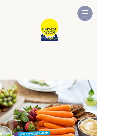
قمر الحصاد
شركة أسترالية مملوكة ومدارة
محلياً