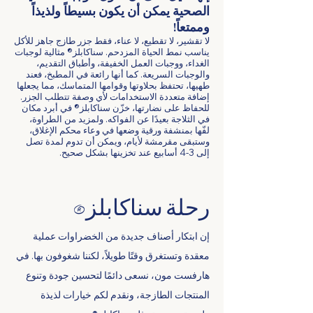
الصحية يمكن أن يكون بسيطاً ولذيذاً
وممتعاً!
لا تقشير، لا تقطيع، لا عناء، فقط جزر طازج جاهز للأكل
يناسب نمط الحياة المزدحم. سناكابلز® مثالية لوجبات
الغداء، ووجبات العمل الخفيفة، وأطباق التقديم،
والوجبات السريعة. كما أنها رائعة في المطبخ، فعند
طهيها، تحتفظ بحلاوتها وقوامها المتماسك، مما يجعلها
إضافة متعددة الاستخدامات لأي وصفة تتطلب الجزر.
للحفاظ على نضارتها، خزّن سناكابلز® في أبرد مكان
في الثلاجة بعيدًا عن الفواكه. ولمزيد من الطراوة،
لفّها بمنشفة ورقية وضعها في وعاء محكم الإغلاق،
وستبقى مقرمشة لأيام، ويمكن أن تدوم لمدة تصل
إلى 3-4 أسابيع عند تخزينها بشكل صحيح.
رحلة سناكابلز®
إن ابتكار أصناف جديدة من الخضراوات عملية
معقدة وتستغرق وقتًا طويلاً، لكننا شغوفون بها. في
هارفست مون، نسعى دائمًا لتحسين جودة وتنوع
المنتجات الطازجة، ونقدم لكم خيارات لذيذة