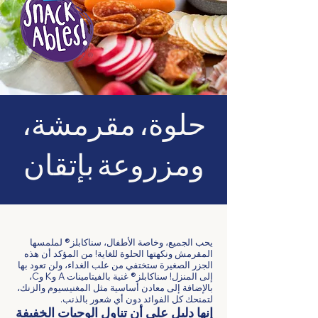
حلوة، مقرمشة،
ومزروعة بإتقان
يحب الجميع، وخاصة الأطفال، سناكابلز® لملمسها
المقرمش ونكهتها الحلوة للغاية! من المؤكد أن هذه
الجزر الصغيرة ستختفي من علب الغداء، ولن تعود بها
إلى المنزل! سناكابلز® غنية بالفيتامينات A وK وC،
بالإضافة إلى معادن أساسية مثل المغنيسيوم والزنك،
لتمنحك كل الفوائد دون أي شعور بالذنب.
إنها دليل على أن تناول الوجبات الخفيفة