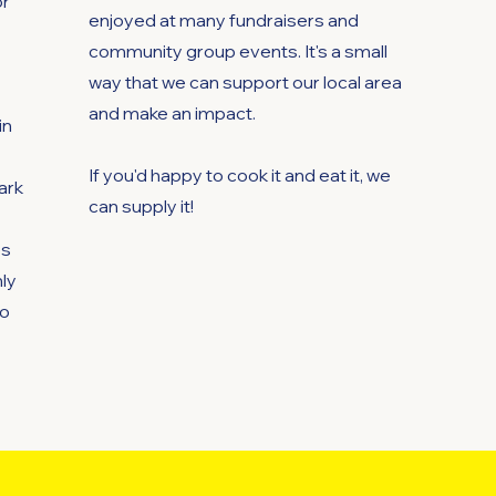
or
enjoyed at many fundraisers and
community group events. It's a small
way that we can support our local area
and make an impact.
in
If you'd happy to cook it and eat it, we
ark
can supply it!
es
ly
to