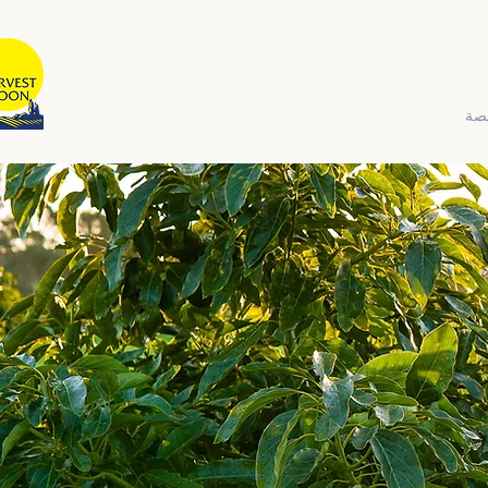
قمر الحصاد
شركة أسترالية مملوكة ومدارة محلياً
صة
بيت