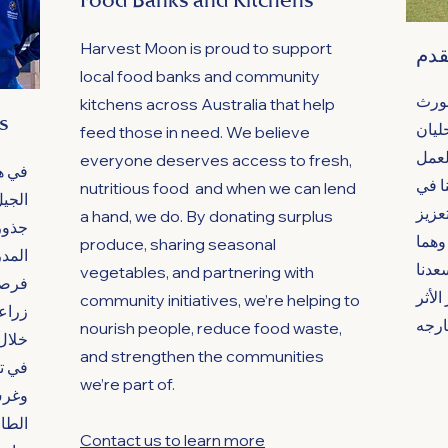
Harvest Moon is proud to support
قدم
local food banks and community
فورث
kitchens across Australia that help
s
ليان
feed those in need. We believe
لعمل
everyone deserves access to fresh,
في ه
ا في
nutritious food and when we can lend
الجي
عزيز
a hand, we do. By donating surplus
جذور
وهما
produce, sharing seasonal
المدر
عدنا
vegetables, and partnering with
فرصة
الأثر
community initiatives, we’re helping to
زراعة
nourish people, reduce food waste,
خلال 
and strengthen the communities
في تن
we’re part of.
وغرس
الطا
Contact us to learn more