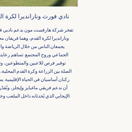
نادي فورث ونارانديرا لكرة ال
تفخر شركة هارفست مون بدعم ناديي 
ونارانديرا لكرة القدم، وهما فريقان مح
يجمعان الناس من خلال الرياضة وا
الجماعي وروح المجتمع. تساهم رعايتن
توفير فرص للاعبين والمتطوعين، وت
الصلة بين الزراعة وكرة القدم المحلية، 
ركنان أساسيان في الحياة الإقليمية. يس
أن ندعم فريقي ماغبايز وإيجلز، ونُقدّر 
الإيجابي الذي يُحدثانه داخل الملعب وخارجه.