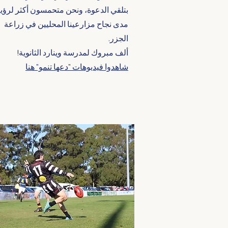
بتلقي الدعوة، ونحن متحمسون أكثر لرؤي
مدى نجاح مزارعينا المحليين في زراعة
الجزر.
ألف مبروك لمدرسة وينارد الثانوية!
شاهدوا فيديوهات "دعها تنمو" هنا