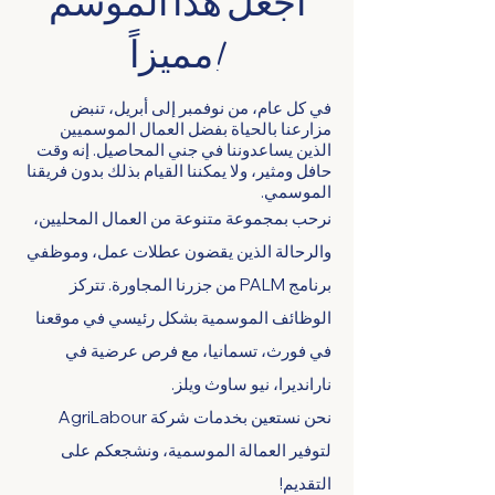
اجعل هذا الموسم
مميزاً!
في كل عام، من نوفمبر إلى أبريل، تنبض
مزارعنا بالحياة بفضل العمال الموسميين
الذين يساعدوننا في جني المحاصيل. إنه وقت
حافل ومثير، ولا يمكننا القيام بذلك بدون فريقنا
الموسمي.
نرحب بمجموعة متنوعة من العمال المحليين،
والرحالة الذين يقضون عطلات عمل، وموظفي
برنامج PALM من جزرنا المجاورة. تتركز
الوظائف الموسمية بشكل رئيسي في موقعنا
في فورث، تسمانيا، مع فرص عرضية في
نارانديرا، نيو ساوث ويلز.
نحن نستعين بخدمات شركة AgriLabour
لتوفير العمالة الموسمية، ونشجعكم على
التقديم!