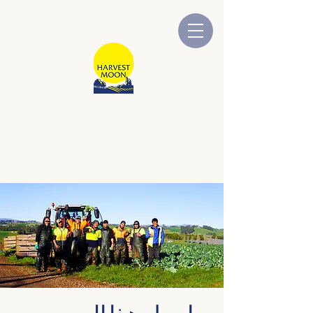
قمر الحصاد
شركة أسترالية مملوكة ومدارة
محلياً