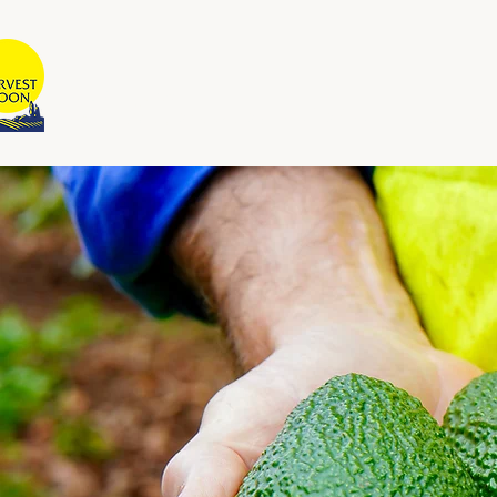
قمر الحصاد
شركة أسترالية مملوكة ومدارة محلياً
صة
بيت