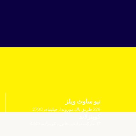
نيو ساوث ويلز
228 طريق باك موروندا، جيلينباه، 2700
كوينزلاند
17 ماركت درايف، جاتون، كوينزلاند 4343