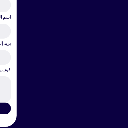
اسم ال
بريد إ
كيف يم