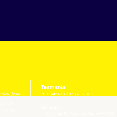
Tasmania
288 طريق ليث، ف
288 Leith Rd, Forth TAS 7310
+613 64 282 505
Victoria
.com.au
1111 Aviation Rd, Werribee South VIC 3030