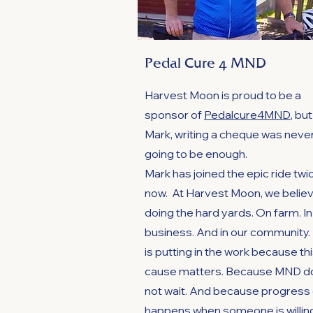
Pedal Cure 4 MND
Harvest Moon is proud to be a
sponsor of
Pedalcure4MND
, but
Mark, writing a cheque was neve
going to be enough.
Mark has joined the epic ride twi
now. At Harvest Moon, we believ
doing the hard yards. On farm. In
business. And in our community.
is putting in the work because th
cause matters. Because MND d
not wait. And because progress 
happens when someone is willin