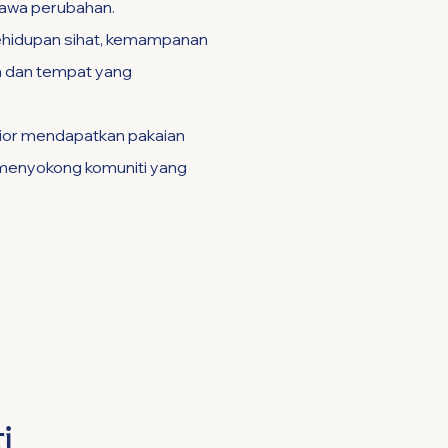
awa perubahan.
kehidupan sihat, kemampanan
n dan tempat yang
ior mendapatkan pakaian
 menyokong komuniti yang
i