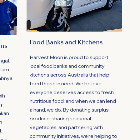
Food Banks and Kitchens
ams
Harvest Moon is proud to support
ngat
local food banks and community
anam
kitchens across Australia that help
babnya
feed those in need. We believe
everyone deserves access to fresh,
nih
nutritious food and when we can lend
g
a hand, we do. By donating surplus
akan
produce, sharing seasonal
n
vegetables, and partnering with
t
community initiatives, we’re helping to
puk