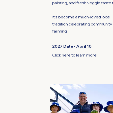
painting, and fresh veggie taste 
It’s become a much-loved local
tradition celebrating community
farming.
2027 Date - April 10
Click here to learn more!