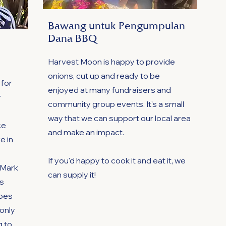
Bawang untuk Pengumpulan
Dana BBQ
Harvest Moon is happy to provide
onions, cut up and ready to be
 for
enjoyed at many fundraisers and
r
community group events. It's a small
way that we can support our local area
ce
and make an impact.
e in
If you'd happy to cook it and eat it, we
 Mark
can supply it!
is
oes
only
g to