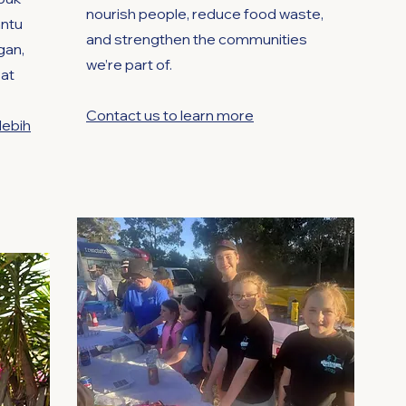
nourish people, reduce food waste,
antu
and strengthen the communities
gan,
we’re part of.
at
Contact us to learn more
lebih