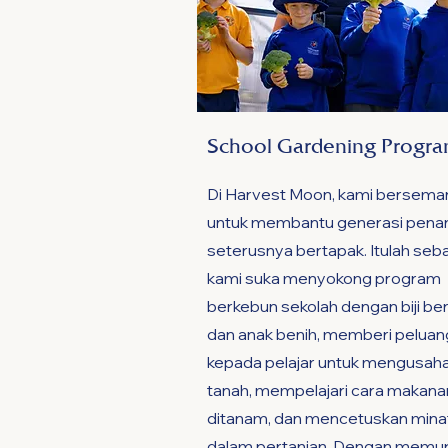
School Gardening Progr
Di Harvest Moon, kami bersema
untuk membantu generasi pen
seterusnya bertapak. Itulah se
kami suka menyokong program
berkebun sekolah dengan biji be
dan anak benih, memberi peluan
kepada pelajar untuk mengusah
tanah, mempelajari cara makana
ditanam, dan mencetuskan mina
dalam pertanian. Dengan memu