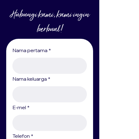
Hubungi kami, kami ingin
berbual!
Nama pertama
*
Nama keluarga
*
E-mel
*
Telefon
*