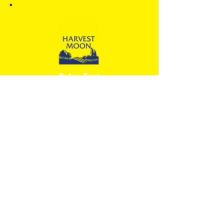
Bulan Tuai
288 Leith Rd, Forth TAS 7310
+613 64 282 505
admin@harvestmoon.com.au
Tasmania
288 Leith Rd, Forth TAS 7310
Victoria