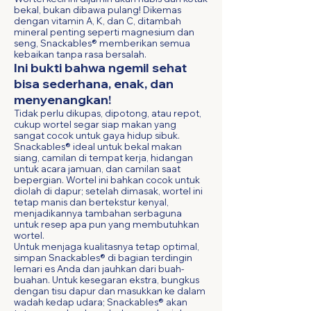
bekal, bukan dibawa pulang! Dikemas
dengan vitamin A, K, dan C, ditambah
mineral penting seperti magnesium dan
seng, Snackables® memberikan semua
kebaikan tanpa rasa bersalah.
Ini bukti bahwa ngemil sehat
bisa sederhana, enak, dan
menyenangkan!
Tidak perlu dikupas, dipotong, atau repot,
cukup wortel segar siap makan yang
sangat cocok untuk gaya hidup sibuk.
Snackables® ideal untuk bekal makan
siang, camilan di tempat kerja, hidangan
untuk acara jamuan, dan camilan saat
bepergian. Wortel ini bahkan cocok untuk
diolah di dapur; setelah dimasak, wortel ini
tetap manis dan bertekstur kenyal,
menjadikannya tambahan serbaguna
untuk resep apa pun yang membutuhkan
wortel.
Untuk menjaga kualitasnya tetap optimal,
simpan Snackables® di bagian terdingin
lemari es Anda dan jauhkan dari buah-
buahan. Untuk kesegaran ekstra, bungkus
dengan tisu dapur dan masukkan ke dalam
wadah kedap udara; Snackables® akan