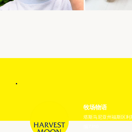
牧场物语
塔斯马尼亚州福斯区利斯
编7310