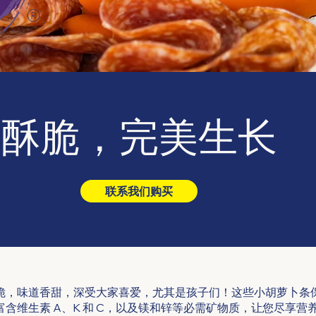
甜酥脆，完美生长
联系我们购买
条口感爽脆，味道香甜，深受大家喜爱，尤其是孩子们！这些小胡萝卜条
s® 富含维生素 A、K 和 C，以及镁和锌等必需矿物质，让您尽享