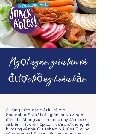
Ngọt ngào, giòn tan và
được trồng hoàn hảo.
Ai cũng thích, đặc biệt là trẻ em,
Snackables® vì kết cấu giòn tan và vị ngọt
đậm đà! Những củ cà rốt nhỏ này đảm bảo
sẽ biến mất khỏi hộp cơm trưa chứ không hề
bị mang về nhà! Giàu vitamin A, K và C, cùng
các khoáng chất thiết yếu như magie và