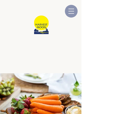
TRĂNG THU
HOẠCH
Công ty thuộc sở hữu và điều
hành của Úc.