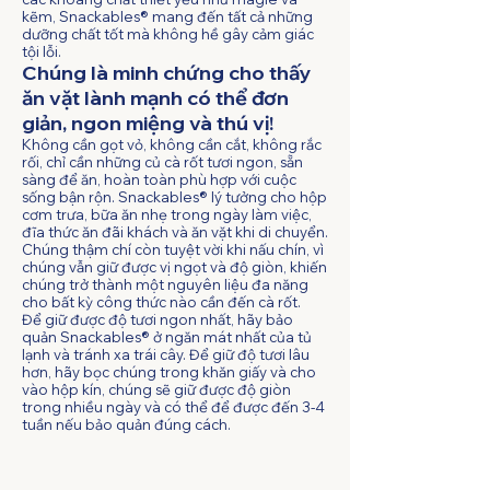
kẽm, Snackables® mang đến tất cả những
dưỡng chất tốt mà không hề gây cảm giác
tội lỗi.
Chúng là minh chứng cho thấy
ăn vặt lành mạnh có thể đơn
giản, ngon miệng và thú vị!
Không cần gọt vỏ, không cần cắt, không rắc
rối, chỉ cần những củ cà rốt tươi ngon, sẵn
sàng để ăn, hoàn toàn phù hợp với cuộc
sống bận rộn. Snackables® lý tưởng cho hộp
cơm trưa, bữa ăn nhẹ trong ngày làm việc,
đĩa thức ăn đãi khách và ăn vặt khi di chuyển.
Chúng thậm chí còn tuyệt vời khi nấu chín, vì
chúng vẫn giữ được vị ngọt và độ giòn, khiến
chúng trở thành một nguyên liệu đa năng
cho bất kỳ công thức nào cần đến cà rốt.
Để giữ được độ tươi ngon nhất, hãy bảo
quản Snackables® ở ngăn mát nhất của tủ
lạnh và tránh xa trái cây. Để giữ độ tươi lâu
hơn, hãy bọc chúng trong khăn giấy và cho
vào hộp kín, chúng sẽ giữ được độ giòn
trong nhiều ngày và có thể để được đến 3-4
tuần nếu bảo quản đúng cách.